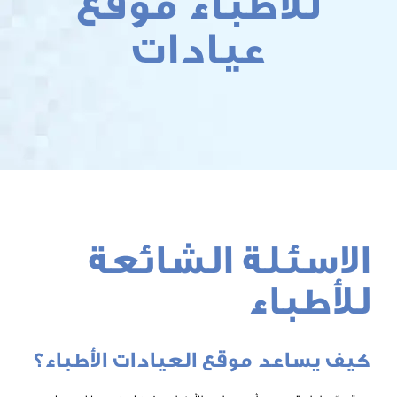
لأطباء موقع
عيادات
ئلة الشائعة
باء
عد موقع العيادات الأطباء؟