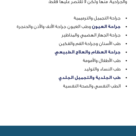
نها ولكن لا تقتصر عليها فقط:
جميل والترميمية
لعيون
وطب العيون جراحة الأنف والأذن والحنجرة
جهاز الهضمي والمناظير
ان وجراحة الفم والفكين
لعظام والعلاج الطبيعي
ل والأمومة
ء والتوليد
دية والتجميل الجلدي
فسي والصحة النفسية