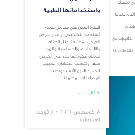
هي تمنحك
واستخداماتها الطبية
لدم عندما
طعام
قطرة العين هي محاليل طبية
تُستخدم لتشخيص أو علاج أمراض
لتأثيرات مع
العيون المختلفة، مثل الجفاف،
والالتهابات، والحساسية، والزرق.
انتظام إذا
تختلف مكوناتها بناءً على الغرض
منها، وتتطلب استشارة الطبيب
لتحديد النوع الأنسب وتجنب
المضاعفات المحتملة.
اقرأ المزيد »
8 أغسطس، 2026
لا توجد
تعليقات