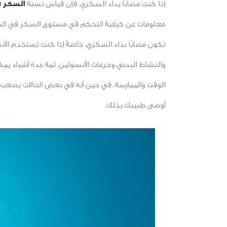
إذا كنت مصابًا بداء السكري، فإن قياس نسبة
السكر ف
معلومات عن كيفية التحكم في مستوى السكر في الدم 
تكون مصابًا بداء السكري، خاصةً إذا كنت تستخدم الأ
والنشاط البدني وجرعات الأنسولين. ثمة عدة أشياء يم
الوقت والممارسة، في حين أنه في بعض الحالات يصعب 
أوصى طبيبك بذلك.