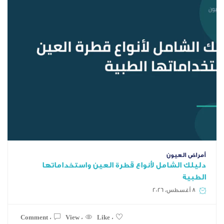
ن
امل لأنواع قطرة العين واستخداماتها
0 Comment
0 View
0 Like