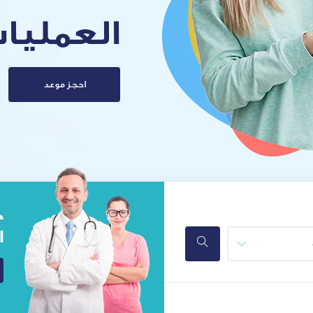
تجميلية
احجز موعد
ه
ا