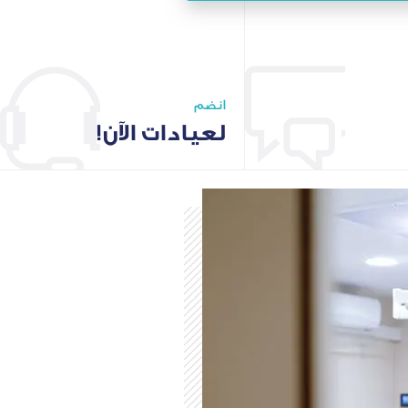
انضم
لعيادات الآن!
احجز موعد
انضم لنا