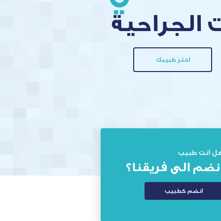
اختر طبيبك
ل انت طبيب
نضم الى فريقنا؟
انضم كطبيب