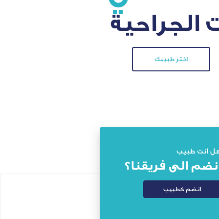
 الجراحية
اختر طبيبك
ل انت طبيب
نضم الى فريقنا؟
انضم كطبيب