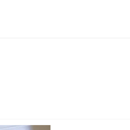
احجز موعد
انضم لنا