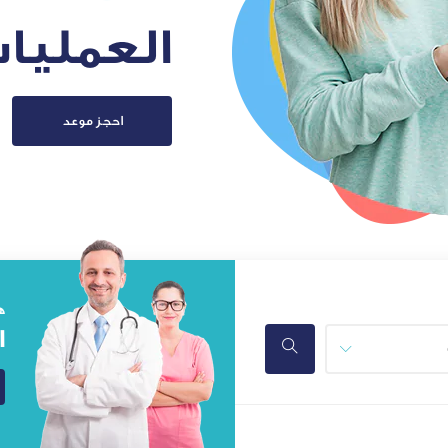
العمليات
احجز موعد
ه
ا