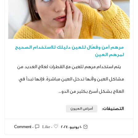
 وفعّال للعين دليلك للاستخدام الصحيح
لعين
ام مرهم للعين مع القطرات لعلاج العديد من
ين ولأنها تدخل العين مباشرةً، فإنها تبدأ في
ل أسرع بكثير من الدو...
ت:
أمراض العيون
10 يونيو، 2024
0 Comment
0 Like