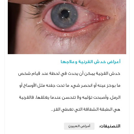
ش القرنية وعلاجها
نية يمكن أن يحدث في لحظة عند قيام شخص
ينه أو انحصر شيء ما تحت جفنه مثل الأوساخ أو
صبحت تؤلمه ولا تتحسن عندما يغلقها، فالقرنية
 الشفافة التي تغطي القز...
ت:
أمراض العيون