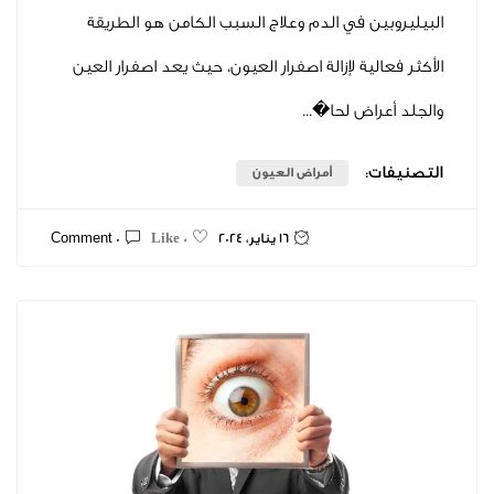
ين في الدم وعلاج السبب الكامن هو الطريقة
لية لإزالة اصفرار العيون، حيث يعد اصفرار العين
اض لحا�...
ت:
أمراض العيون
16 يناير، 2024
0 Comment
0 Like