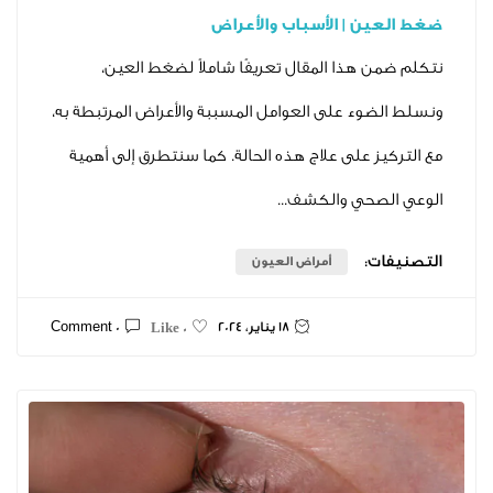
ن | الأسباب والأعراض
 هذا المقال تعريفًا شاملاً لضغط العين،
وء على العوامل المسببة والأعراض المرتبطة به،
ز على علاج هذه الحالة. كما سنتطرق إلى أهمية
حي والكشف...
ت:
أمراض العيون
18 يناير، 2024
0 Comment
0 Like