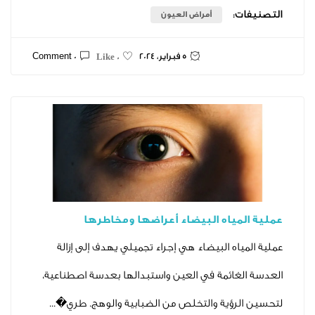
ت:
أمراض العيون
5 فبراير، 2024
0 Comment
0 Like
مياه البيضاء أعراضها ومخاطرها
اه البيضاء هي إجراء تجميلي يهدف إلى إزالة
غائمة في العين واستبدالها بعدسة اصطناعية،
رؤية والتخلص من الضبابية والوهج. طري�...