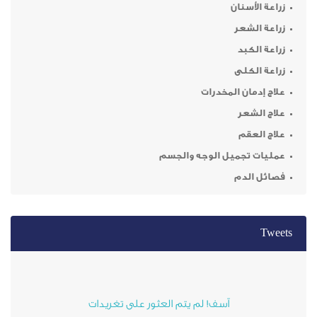
نان
ر
د
ى
 المخدرات
ر
م
ميل الوجه والجسم
م
آسف! لم يتم العثور على تغريدات