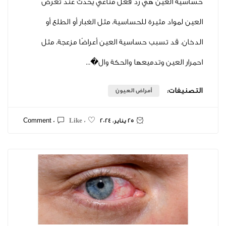
لعين هي رد فعل مناعي يحدث عند تعرض
د مثيرة للحساسية، مثل الغبار أو الطلع أو
د تسبب حساسية العين أعراضًا مزعجة، مثل
عين وتدميعها والحكة وال�...
ت:
أمراض العيون
25 يناير، 2024
0 Comment
0 Like