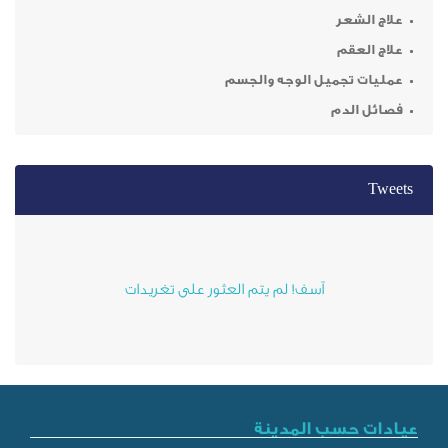
ر
م
ميل الوجه والجسم
م
آسف! لم يتم العثور على تغريدات
ب المدينة