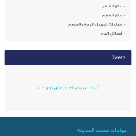
ر
م
ميل الوجه والجسم
م
آسف! لم يتم العثور على تغريدات
ب المدينة