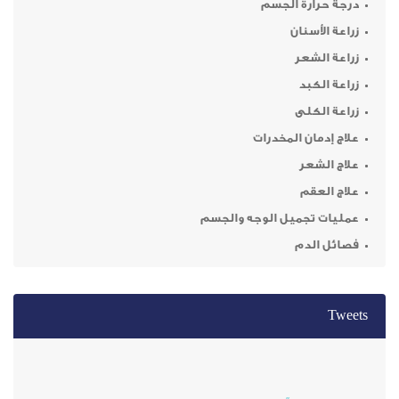
ة الجسم
نان
ر
د
ى
 المخدرات
ر
م
ميل الوجه والجسم
م