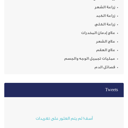
ر
د
ى
 المخدرات
ر
م
ميل الوجه والجسم
م
آسف! لم يتم العثور على تغريدات