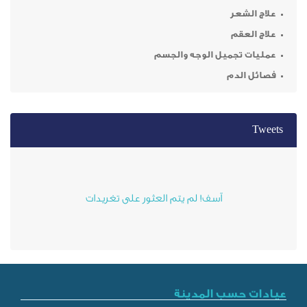
ر
م
ميل الوجه والجسم
م
آسف! لم يتم العثور على تغريدات
ب المدينة