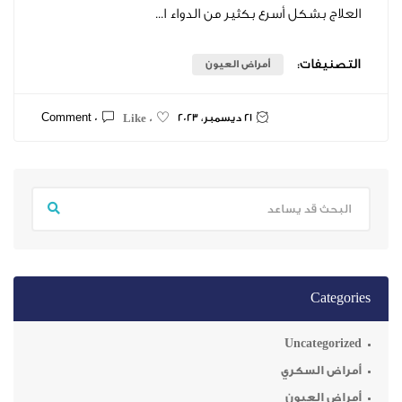
ل أسرع بكثير من الدواء ا...
ت:
أمراض العيون
21 ديسمبر، 2023
0 Comment
0 Like
Unca
سكري
يون