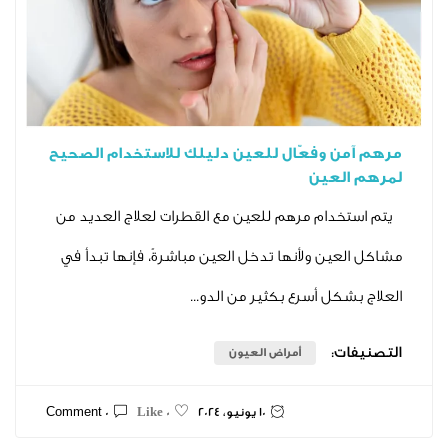
 وفعّال للعين دليلك للاستخدام الصحيح
لعين
ام مرهم للعين مع القطرات لعلاج العديد من
ين ولأنها تدخل العين مباشرةً، فإنها تبدأ في
ل أسرع بكثير من الدو...
ت:
أمراض العيون
10 يونيو، 2024
0 Comment
0 Like