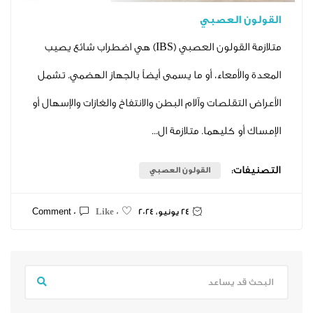
 العصبي
متلازمة القولون العصبي (IBS) هي اضطراب شائع يصيب
لأمعاء، أو ما يسمى أيضاً بالجهاز الهضمي. تشمل
تقلصات وآلام البطن والانتفاخ والغازات والإسهال أو
كليهما. متلازمة ال...
ت:
القولون العصبي
24 يونيو، 2024
0 Comment
0 Like