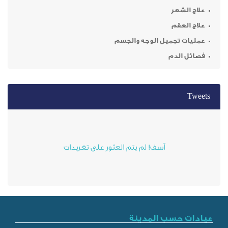
ر
م
ميل الوجه والجسم
م
آسف! لم يتم العثور على تغريدات
ب المدينة